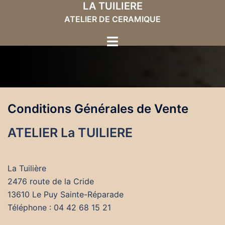
LA TUILIERE
Aller
au
ATELIER DE CERAMIQUE
contenu
Ouvrir/fermer
le
menu
Conditions Générales de Vente
ATELIER La TUILIERE
La Tuilière
2476 route de la Cride
13610 Le Puy Sainte-Réparade
Téléphone : 04 42 68 15 21